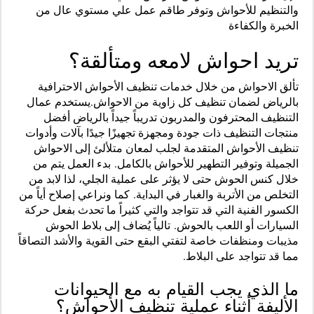
والتنظيم للأحواش وتوفر طاقم عمل علي مستوي عال من
الخبرة والكفاءة
تريد احواش لامعه ومتألقة؟
تألق الاحواش من خلال خدمات تنظيف الأحواش الاحترافية
بالرياض لضمان تنظيف كل زاوية من الاحواش.
يستخدم عمال
التنظيف المحترفون والمدربون تدريباً جيداً بالرياض أفضل
منتجات التنظيف ذات جودة ومجهزة تجهيزًا جيدًا بآلات وأدوات
تنظيف الأحواش المتقدمة لجلب لمعان متلألئ إلى الاحواش
الجميلة وتوفير التطهير للأحواش بالكامل.
بدء العمل يتم من
خلال كنس الحوش حتى لا يؤثر على عملية الجلي، لذا لابد من
التخلص من الأتربة والغبار في البداية.
كما ونراعي إصلاح أياً من
الكسور الفنية التي قد تتواجد والتي كثيراً ما تحدث بفعل حركة
السيارات أو اللعب بالحوش.
تالياً يُضاف إلى بلاط الحوش
مذيبات ومنظفات خاصة لتفتي البقع حتى القوية والأشد التصاقاً
مما قد تتواجد على البلاط.
ما الذي يجب القيام به مع الحيوانات
الأليفة أثناء عملية تنظيف الأحواش؟