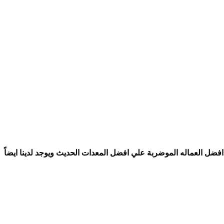
ة السعودية عام ١٤٢٣ هـ وهي افضل شركة تنظيف بالمملكه العربية السعودية 🇸🇦 لانها يوجد لديها افضل العماله الموضربة علي افضل المعدات الحديث ويوجد لدينا ايضاً