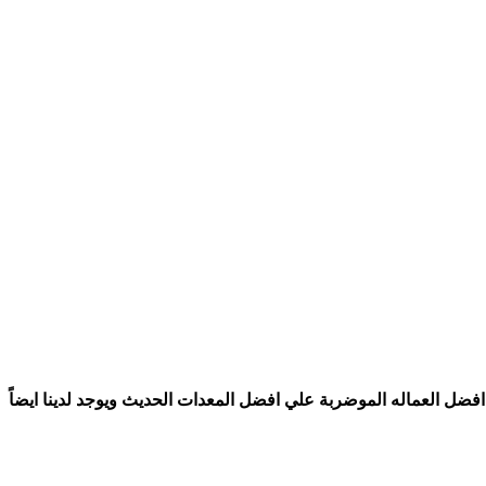
ة السعودية عام ١٤٢٣ هـ وهي افضل شركة تنظيف بالمملكه العربية السعودية 🇸🇦 لانها يوجد لديها افضل العماله الموضربة علي افضل المعدات الحديث ويوجد لدينا ايضاً