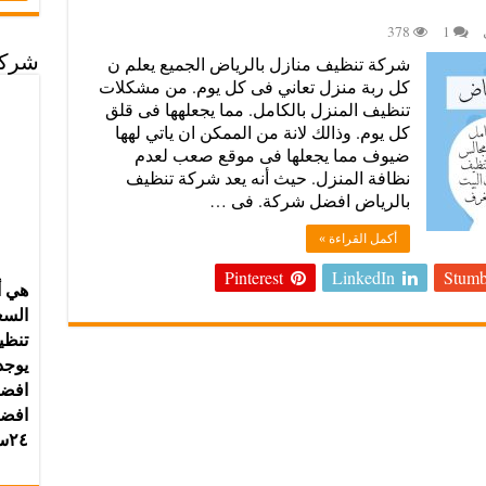
378
1
شركة تنظيف منازل بالرياض الجميع يعلم ن
شركة
كل ربة منزل تعاني فى كل يوم. من مشكلات
تنظيف المنزل بالكامل. مما يجعلهها فى قلق
كل يوم. وذالك لانة من الممكن ان ياتي لهها
ضيوف مما يجعلها فى موقع صعب لعدم
نظافة المنزل. حيث أنه يعد شركة تنظيف
بالرياض افضل شركة. فى …
أكمل القراءة »
Pinterest
LinkedIn
Stumb
هي أ
يوجد
افضل
افضل
٢٤ساعة⌚علي مدار الاسبوع