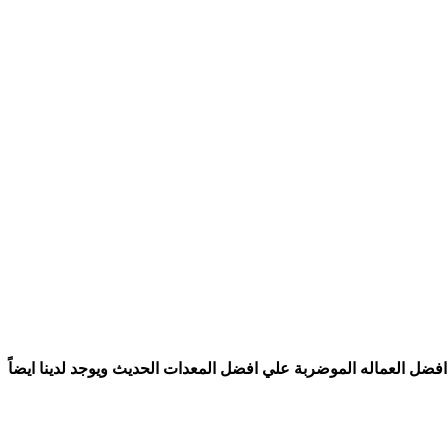
ة السعودية عام ١٤٢٣ هـ وهي افضل شركة تنظيف بالمملكه العربية السعودية 🇸🇦 لانها يوجد لديها افضل العماله الموضربة علي افضل المعدات الحديث ويوجد لدينا ايضاً