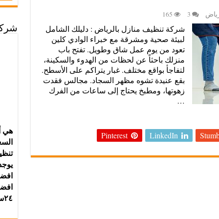
رياض
3
165
شركة تنظيف منازل بالرياض : دليلك الشامل
شركة
لبيئة صحية ومشرقة مع خبراء الوادي كلين
تعود من يوم عمل شاق وطويل. تفتح باب
منزلك باحثاً عن لحظات من الهدوء والسكينة،
لتفاجأ بواقع مختلف. غبار يتراكم على الأسطح.
بقع عنيدة تشوه مظهر السجاد. مجالس فقدت
زهوتها، ومطبخ يحتاج إلى ساعات من الفرك
…
هي أ
Pinterest
LinkedIn
Stumb
يوجد
افضل
افضل
٢٤ساعة⌚علي مدار الاسبوع